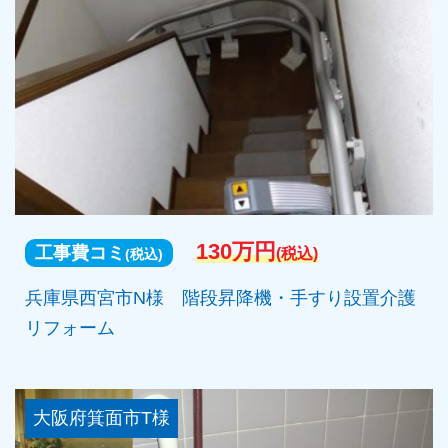
130万円
工事費コミ
(税込)
(税込)
兵庫県西宮市N様 階段昇降機・手すり設置介護
リフォーム
大阪府箕面市T様